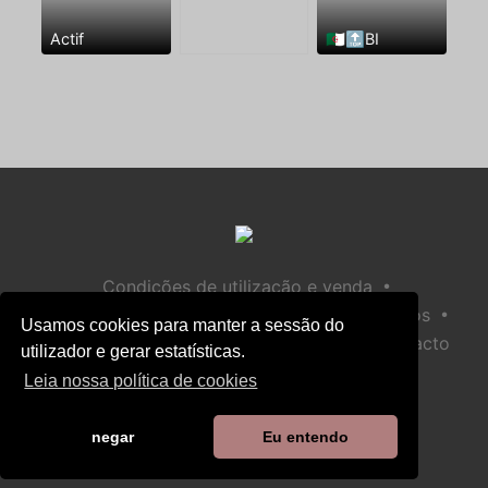
Actif
🇩🇿🔝BI
•
Condições de utilização e venda
•
•
Política de privacidade
Política de Biscoitos
Usamos cookies para manter a sessão do
•
Política de Segurança Infantil
Ajuda / Contacto
utilizador e gerar estatísticas.
Leia nossa política de cookies
negar
Eu entendo