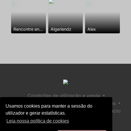
Rencontre entre mecs
Algeriendz
Alex
•
Condições de utilização e venda
•
•
Política de privacidade
Política de Biscoitos
Usamos cookies para manter a sessão do
•
Política de Segurança Infantil
Ajuda / Contacto
utilizador e gerar estatísticas.
Leia nossa política de cookies