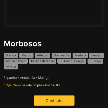
Morbosos
Branco
Macho
Atlético
Dominante
Maduro
Versátil
Algum cabelo
Muito talentoso
Eu tenho espaço
Eu viajo
Parque
Espanha / Andaluzia / Málaga
https://app.bakala.org/morbosos-100
Contacto