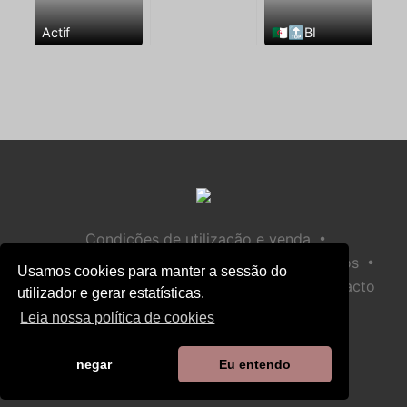
Actif
🇩🇿🔝BI
•
Condições de utilização e venda
•
•
Política de privacidade
Política de Biscoitos
Usamos cookies para manter a sessão do
•
Política de Segurança Infantil
Ajuda / Contacto
utilizador e gerar estatísticas.
Leia nossa política de cookies
negar
Eu entendo