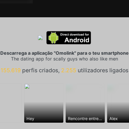
Descarrega a aplicação "Omolink" para o teu smartphone
The dating app for scally guys who also like men
155.619
perfis criados,
2.255
utilizadores ligados
Hey
Rencontre entre mecs
Alex