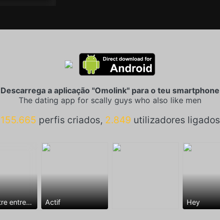
Descarrega a aplicação "Omolink" para o teu smartphone
The dating app for scally guys who also like men
155.665
perfis criados,
2.849
utilizadores ligados
Rencontre entre mecs
Actif
Hey