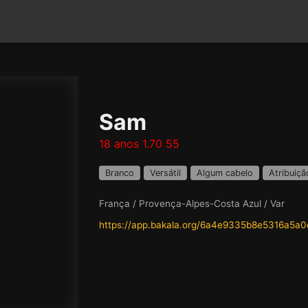
Sam
18 anos 1.70 55
Branco
Versátil
Algum cabelo
Atribuiçã
França / Provença-Alpes-Costa Azul / Var
https://app.bakala.org/6a4e9335b8e5316a5a