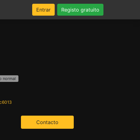
Entrar
Registo gratuito
o normal
0c6013
Contacto