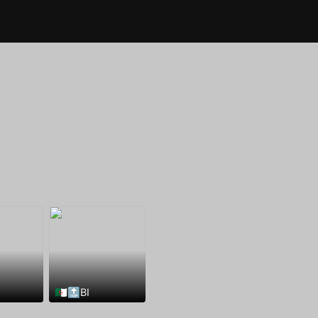
🇩🇿🔝BI