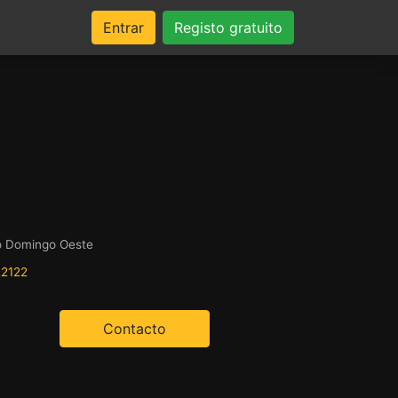
Entrar
Registo gratuito
o Domingo Oeste
22122
Contacto