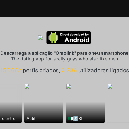
Descarrega a aplicação "Omolink" para o teu smartphone
The dating app for scally guys who also like men
155.662
perfis criados,
2.286
utilizadores ligados
Rencontre entre mecs
Actif
🇩🇿🔝BI