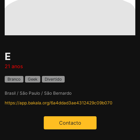
E
21 anos
Branco
Geek
Divertido
Brasil / São Paulo / São Bernardo
https://app.bakala.org/6a4ddad3ae4312429c09b070
Contacto