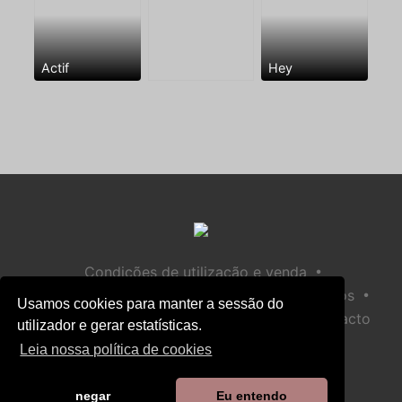
Actif
Hey
•
Condições de utilização e venda
•
•
Política de privacidade
Política de Biscoitos
Usamos cookies para manter a sessão do
•
Política de Segurança Infantil
Ajuda / Contacto
utilizador e gerar estatísticas.
Leia nossa política de cookies
negar
Eu entendo