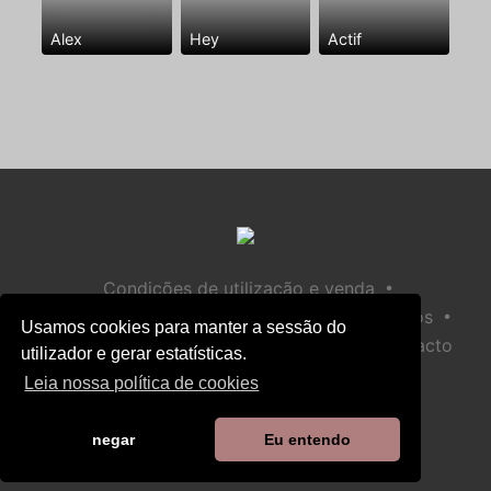
Alex
Hey
Actif
•
Condições de utilização e venda
•
•
Política de privacidade
Política de Biscoitos
Usamos cookies para manter a sessão do
•
Política de Segurança Infantil
Ajuda / Contacto
utilizador e gerar estatísticas.
Leia nossa política de cookies
negar
Eu entendo