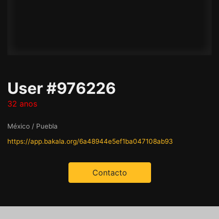
User #976226
32 anos
México / Puebla
https://app.bakala.org/6a48944e5ef1ba047108ab93
Contacto