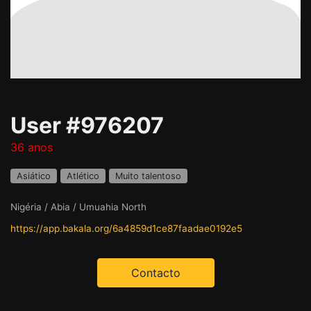
User #976207
36 anos
Asiático
Atlético
Muito talentoso
Nigéria / Abia / Umuahia North
https://app.bakala.org/6a4859d1ce87faadae0192e5
Contacto