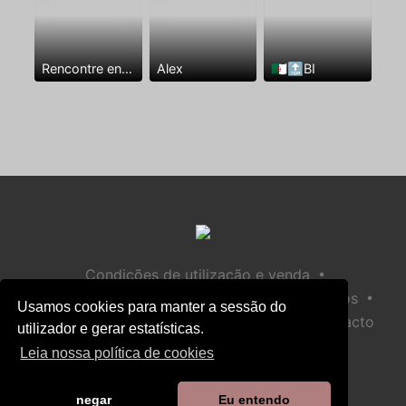
Rencontre entre mecs
Alex
🇩🇿🔝BI
•
Condições de utilização e venda
•
•
Política de privacidade
Política de Biscoitos
Usamos cookies para manter a sessão do
•
Política de Segurança Infantil
Ajuda / Contacto
utilizador e gerar estatísticas.
Leia nossa política de cookies
negar
Eu entendo