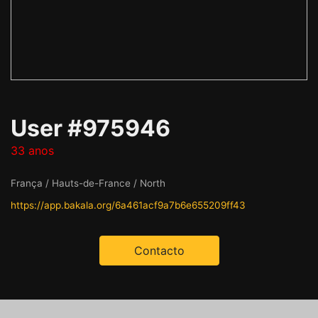
User #975946
33 anos
França / Hauts-de-France / North
https://app.bakala.org/6a461acf9a7b6e655209ff43
Contacto