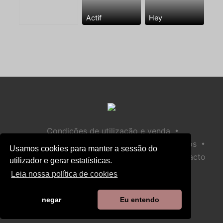
Actif
Hey
•
Condições de utilização e venda
•
•
Política de privacidade
Política de Biscoitos
Usamos cookies para manter a sessão do
•
Política de Segurança Infantil
Ajuda / Contacto
utilizador e gerar estatísticas.
Leia nossa política de cookies
negar
Eu entendo