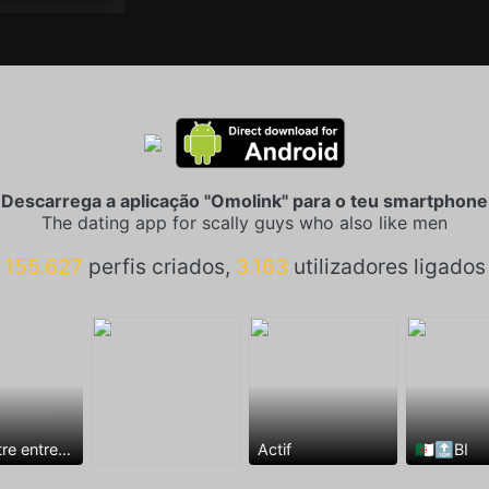
Descarrega a aplicação "Omolink" para o teu smartphone
The dating app for scally guys who also like men
155.627
perfis criados,
3.163
utilizadores ligados
Rencontre entre mecs
Actif
🇩🇿🔝BI