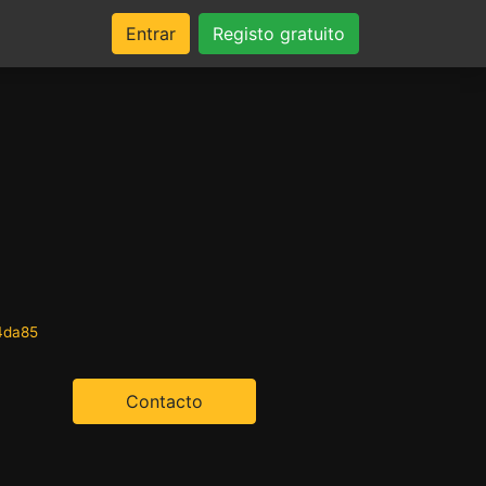
Entrar
Registo gratuito
4da85
Contacto