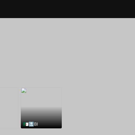
🇩🇿🔝BI