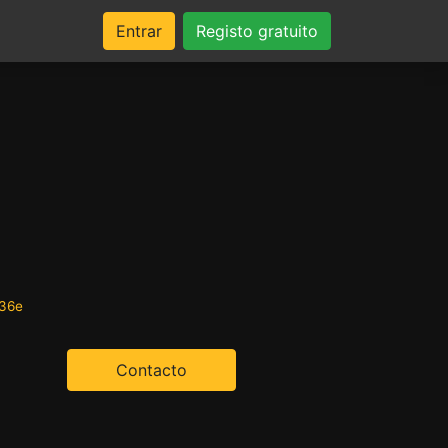
Entrar
Registo gratuito
636e
Contacto