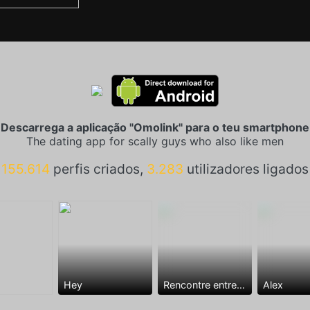
Descarrega a aplicação "Omolink" para o teu smartphone
The dating app for scally guys who also like men
155.614
perfis criados,
3.283
utilizadores ligados
Hey
Rencontre entre mecs
Alex