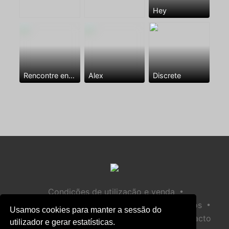
Hey
Rencontre entre mecs
Alex
Discrete
•
Condições de utilização e venda
•
•
Política de privacidade
Política de Biscoitos
Usamos cookies para manter a sessão do
•
Política de Segurança Infantil
Ajuda / Contacto
utilizador e gerar estatísticas.