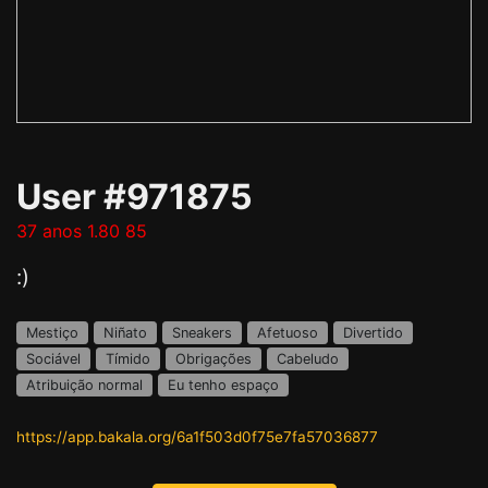
User #971875
37 anos 1.80 85
:)
Mestiço
Niñato
Sneakers
Afetuoso
Divertido
Sociável
Tímido
Obrigações
Cabeludo
Atribuição normal
Eu tenho espaço
https://app.bakala.org/6a1f503d0f75e7fa57036877