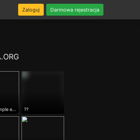
Zaloguj
Darmowa rejestracja
A.ORG
Je suis simple et gentil
??