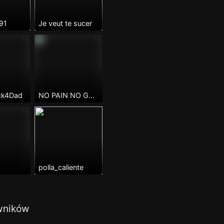
91
Je veut te sucer
ck4Dad
NO PAIN NO GAIN
polla_caliente
wników