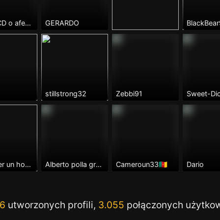
Busco CD o afeminados.
GERARDO
BlackBear
stillstrong32
Zebbi91
Sweet-Di
Chercher un homme pour s’amuser
Alberto polla grande
Cameroun33🇨🇲
Dario
16
utworzonych profili,
3.055
połączonych użytko