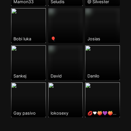
Mamon33
Seludis
@ Silvester
Bobi luka
🎈
Josias
Sankej
David
Danilo
Gay pasivo
lokosexy
💋❤🍑💜🍑💙