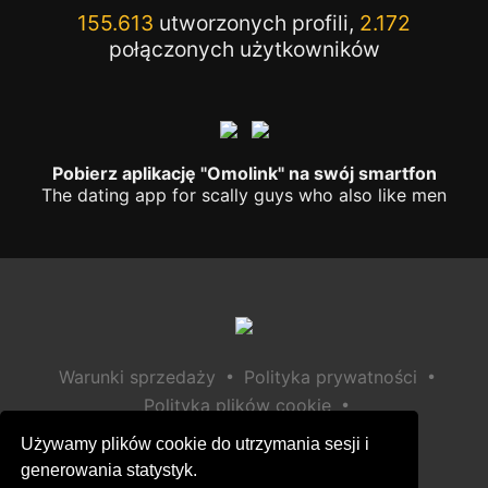
155.613
utworzonych profili,
2.172
połączonych użytkowników
Pobierz aplikację "Omolink" na swój smartfon
The dating app for scally guys who also like men
•
•
Warunki sprzedaży
Polityka prywatności
•
Polityka plików cookie
•
Polityka bezpieczeństwa dzieci
Używamy plików cookie do utrzymania sesji i
Pomoc / Kontakt
generowania statystyk.