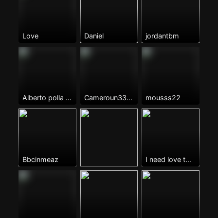
Love
Daniel
jordantbm
Alberto polla grande
Cameroun33🇨🇲
mousss22
Bbcinmeaz
I need love to be loved