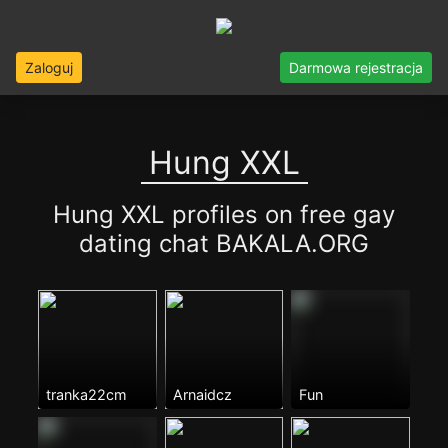
Zaloguj
Darmowa rejestracja
Hung XXL
Hung XXL profiles on free gay
dating chat BAKALA.ORG
tranka22cm
Arnaidcz
Fun