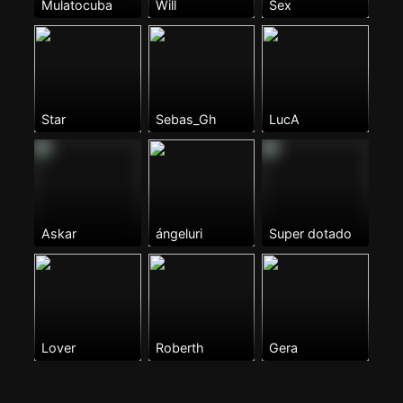
Mulatocuba
Will
Sex
Star
Sebas_Gh
LucA
Askar
ángeluri
Super dotado
Lover
Roberth
Gera