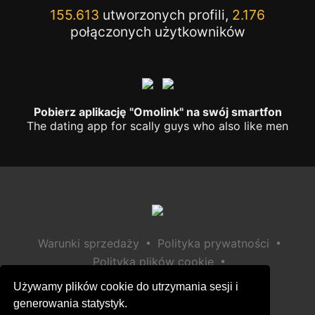
155.613
utworzonych profili,
2.176
połączonych użytkowników
Pobierz aplikację "Omolink" na swój smartfon
The dating app for scally guys who also like men
•
•
Warunki sprzedaży
Polityka prywatności
•
Polityka plików cookie
•
Polityka bezpieczeństwa dzieci
Używamy plików cookie do utrzymania sesji i
Pomoc / Kontakt
generowania statystyk.