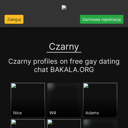
Zaloguj
Darmowa rejestracja
Czarny
Czarny profiles on free gay dating
chat BAKALA.ORG
Nice
Will
Adams