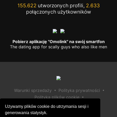
155.622
utworzonych profili,
2.633
połączonych użytkowników
Pobierz aplikację "Omolink" na swój smartfon
The dating app for scally guys who also like men
•
•
Warunki sprzedaży
Polityka prywatności
•
Polityka plików cookie
•
Polityka bezpieczeństwa dzieci
Używamy plików cookie do utrzymania sesji i
Pomoc / Kontakt
generowania statystyk.