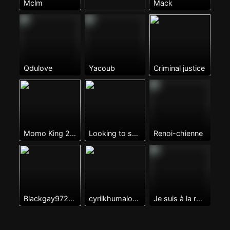
Mclm
Mack
Qdulove
Yacoub
Criminal justice
Momo King 2022
Looking to see you want to play
Renoi-chienne
Blackgay97218
cyrilkhumalo3@gmail.come
Je suis à la recherche d'un vrai relation