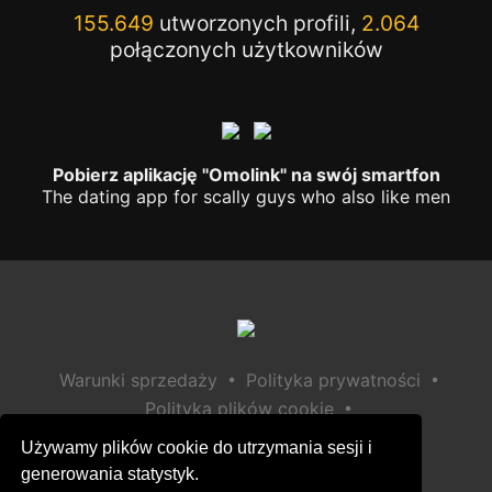
155.649
utworzonych profili,
2.064
połączonych użytkowników
Pobierz aplikację "Omolink" na swój smartfon
The dating app for scally guys who also like men
•
•
Warunki sprzedaży
Polityka prywatności
•
Polityka plików cookie
•
Polityka bezpieczeństwa dzieci
Używamy plików cookie do utrzymania sesji i
Pomoc / Kontakt
generowania statystyk.