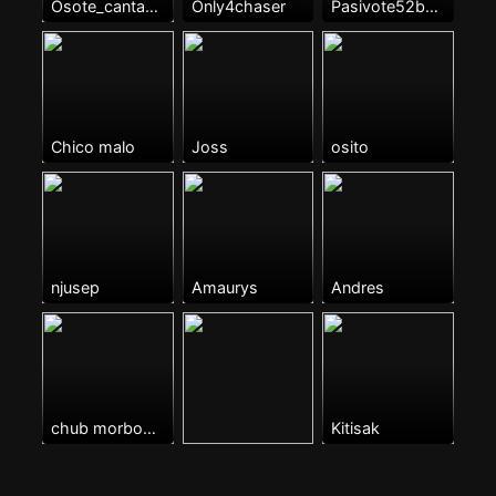
Osote_cantabro
Only4chaser
Pasivote52barba
Chico malo
Joss
osito
njusep
Amaurys
Andres
chub morboso buscando top chaser
Kitisak