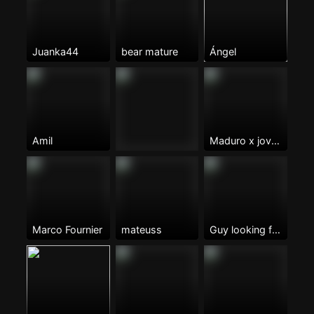
Juanka44
bear mature
Ángel
Amil
Maduro x jovencitos
Marco Fournier
mateuss
Guy looking for my missing rib