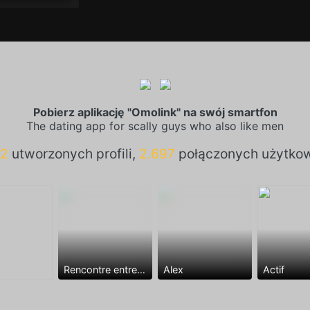
Pobierz aplikację "Omolink" na swój smartfon
The dating app for scally guys who also like men
12
utworzonych profili,
2.697
połączonych użytko
Rencontre entre mecs
Alex
Actif