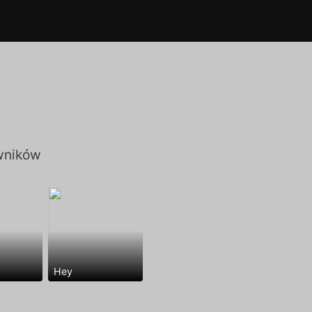
wników
Hey