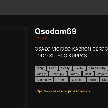
Osodom69
1.71 97
OSAZO VICIOSO KABRON CERDO
TODO SI TE LO KURRAS
Biały
Bear
Scally
Twink
Umięśniony
Uległy
Szczupły
Daddy
Bear
Wojsko
Normalny
U mnie
U ciebie
Hotel
Klu
https://app.bakala.org/osazokabron