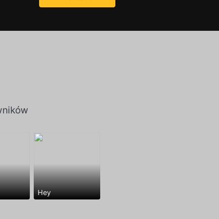
wników
Hey