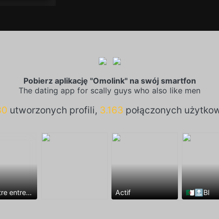
Pobierz aplikację "Omolink" na swój smartfon
The dating app for scally guys who also like men
30
utworzonych profili,
3.163
połączonych użytko
Rencontre entre mecs
Actif
🇩🇿🔝BI