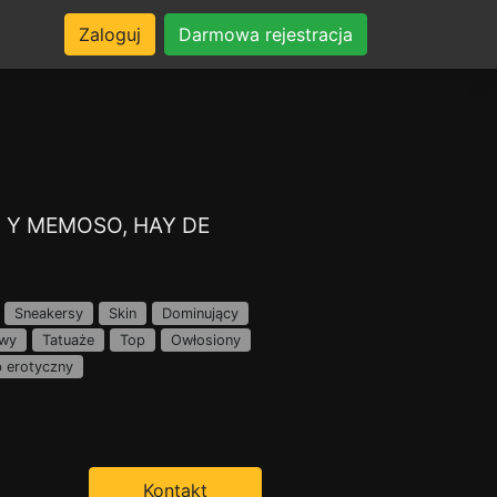
Zaloguj
Darmowa rejestracja
 Y MEMOSO, HAY DE
Sneakersy
Skin
Dominujący
wy
Tatuaże
Top
Owłosiony
b erotyczny
Kontakt