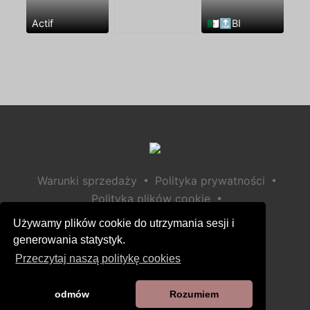
Actif
🇩🇿🔝BI
•
•
Warunki sprzedaży
Polityka prywatności
•
Polityka plików cookie
•
Polityka bezpieczeństwa dzieci
Używamy plików cookie do utrzymania sesji i
Pomoc / Kontakt
generowania statystyk.
Przeczytaj naszą politykę cookies
odmów
Rozumiem