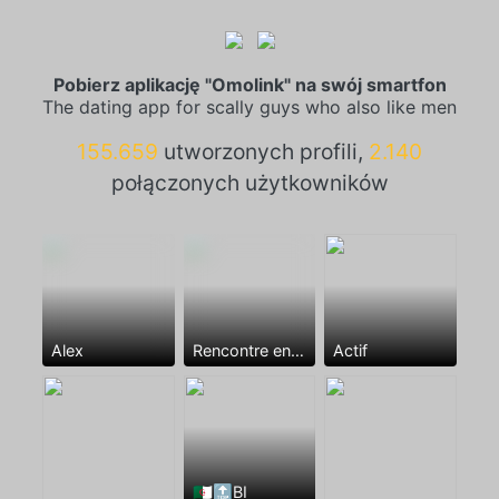
Pobierz aplikację "Omolink" na swój smartfon
The dating app for scally guys who also like men
155.659
utworzonych profili,
2.140
połączonych użytkowników
Alex
Rencontre entre mecs
Actif
🇩🇿🔝BI