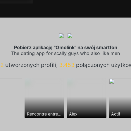
Pobierz aplikację "Omolink" na swój smartfon
The dating app for scally guys who also like men
02
utworzonych profili,
3.453
połączonych użytko
Rencontre entre mecs
Alex
Actif