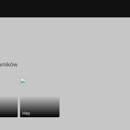
wników
Hey