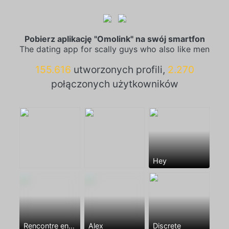
Pobierz aplikację "Omolink" na swój smartfon
The dating app for scally guys who also like men
155.616
utworzonych profili,
2.270
połączonych użytkowników
Hey
Rencontre entre mecs
Alex
Discrete