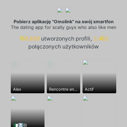
Pobierz aplikację "Omolink" na swój smartfon
The dating app for scally guys who also like men
155.659
utworzonych profili,
2.482
połączonych użytkowników
Alex
Rencontre entre mecs
Actif
🇩🇿🔝BI