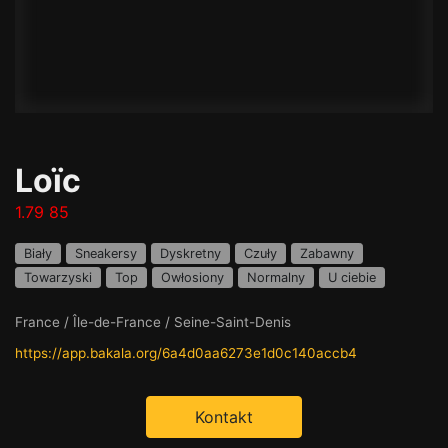
Loïc
1.79 85
Biały
Sneakersy
Dyskretny
Czuły
Zabawny
Towarzyski
Top
Owłosiony
Normalny
U ciebie
France / Île-de-France / Seine-Saint-Denis
https://app.bakala.org/6a4d0aa6273e1d0c140accb4
Kontakt