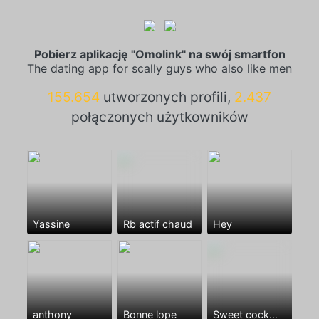
Pobierz aplikację "Omolink" na swój smartfon
The dating app for scally guys who also like men
155.654
utworzonych profili,
2.437
połączonych użytkowników
Yassine
Rb actif chaud
Hey
anthony
Bonne lope
Sweet cock😘🍆🍆🍆❤️