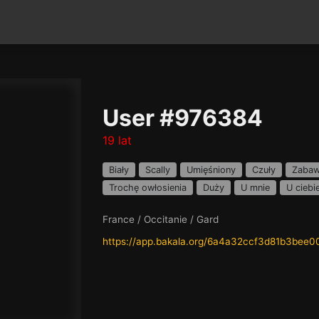
User #976384
19 lat
Biały
Scally
Umięśniony
Czuły
Zaba
Trochę owłosienia
Duży
U mnie
U ciebi
France / Occitanie / Gard
https://app.bakala.org/6a4a32ccf3d81b3bee