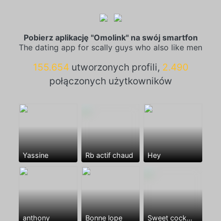
Pobierz aplikację "Omolink" na swój smartfon
The dating app for scally guys who also like men
155.654
utworzonych profili,
2.490
połączonych użytkowników
Yassine
Rb actif chaud
Hey
anthony
Bonne lope
Sweet cock😘🍆🍆🍆❤️