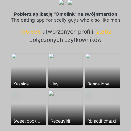
Pobierz aplikację "Omolink" na swój smartfon
The dating app for scally guys who also like men
155.656
utworzonych profili,
2.862
połączonych użytkowników
Yassine
Hey
Bonne lope
Sweet cock😘🍆🍆🍆❤️
RebeuViril
Rb actif chaud