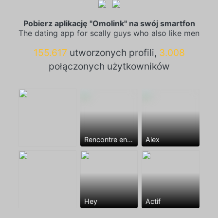
Pobierz aplikację "Omolink" na swój smartfon
The dating app for scally guys who also like men
155.617
utworzonych profili,
3.008
połączonych użytkowników
Rencontre entre mecs
Alex
Hey
Actif