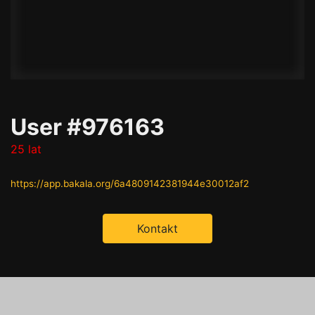
User #976163
25 lat
https://app.bakala.org/6a4809142381944e30012af2
Kontakt