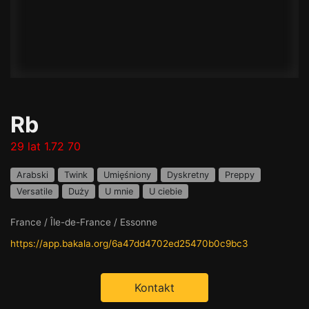
Rb
29 lat 1.72 70
Arabski
Twink
Umięśniony
Dyskretny
Preppy
Versatile
Duży
U mnie
U ciebie
France / Île-de-France / Essonne
https://app.bakala.org/6a47dd4702ed25470b0c9bc3
Kontakt