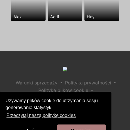
Alex
Actif
Hey
•
•
Warunki sprzedaży
Polityka prywatności
•
Polityka plików cookie
•
Polityka bezpieczeństwa dzieci
Używamy plików cookie do utrzymania sesji i
Pomoc / Kontakt
generowania statystyk.
Przeczytaj naszą politykę cookies