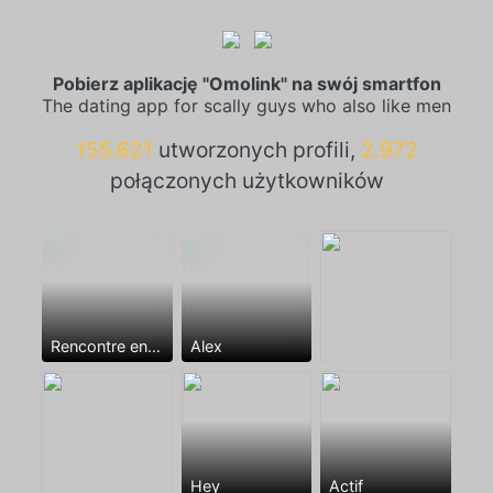
Pobierz aplikację "Omolink" na swój smartfon
The dating app for scally guys who also like men
155.621
utworzonych profili,
2.972
połączonych użytkowników
Rencontre entre mecs
Alex
Hey
Actif