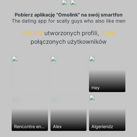
Pobierz aplikację "Omolink" na swój smartfon
The dating app for scally guys who also like men
155.619
utworzonych profili,
3.316
połączonych użytkowników
Hey
Rencontre entre mecs
Alex
Algeriendz