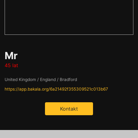
Mr
45 lat
United Kingdom / England / Bradford
https://app.bakala.org/6a21492f355309521c013b67
Kontakt