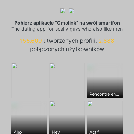
Pobierz aplikację "Omolink" na swój smartfon
The dating app for scally guys who also like men
155.609
utworzonych profili,
2.888
połączonych użytkowników
Rencontre entre mecs
Alex
Hey
Actif