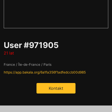
User #971905
21 lat
France / Île-de-France / Paris
https://app.bakala.org/6a1fa356f1adfedccb00d985
Kontakt