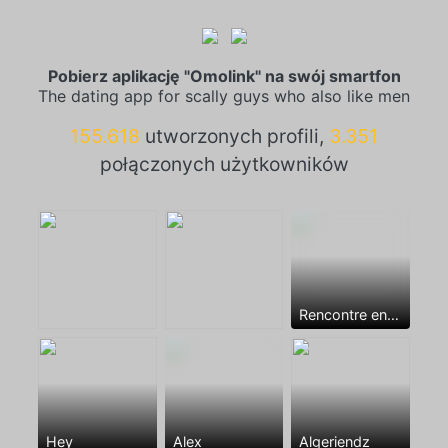
Pobierz aplikację "Omolink" na swój smartfon
The dating app for scally guys who also like men
155.618
utworzonych profili,
3.351
połączonych użytkowników
Rencontre entre mecs
Hey
Alex
Algeriendz