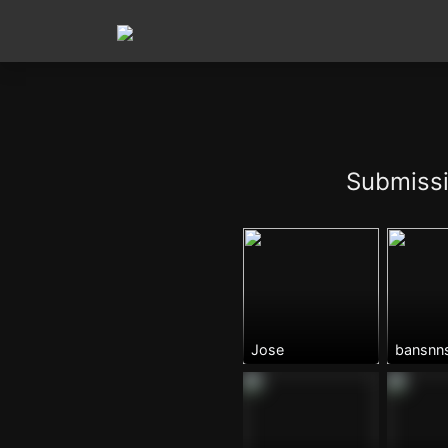
Submissi
Jose
bansnn