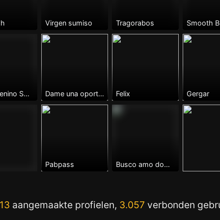
ph
Virgen sumiso
Tragorabos
Smooth B
CD Femenino Sumisa Murcia
Dame una oportunidad
Felix
Gergar
Pabpass
Busco amo dominante
13
aangemaakte profielen,
3.057
verbonden gebru