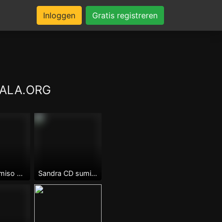
Inloggen
Gratis registreren
AKALA.ORG
Pasivo sumiso con ganas de coger
Sandra CD sumisa