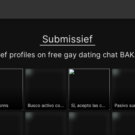
Submissief
ef profiles on free gay dating chat B
snns
Busco activo con sitio
Sí, acepto las condiciones