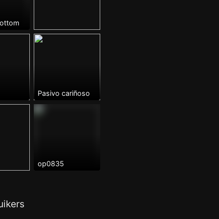
ottom
Pasivo cariñoso
op0835
ikers