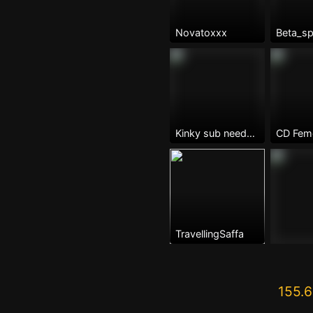
Novatoxxx
Beta_s
Kinky sub needs a master
TravellingSaffa
155.6