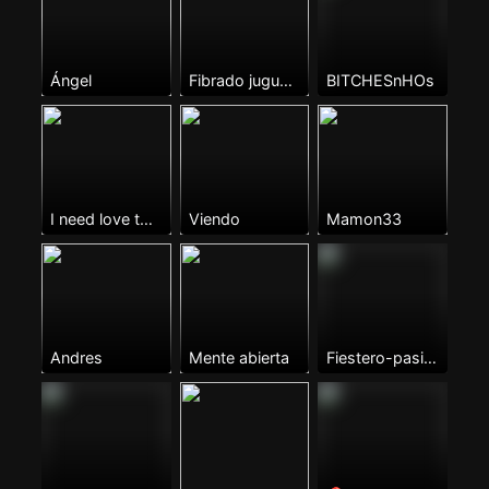
Ángel
Fibrado juguetón
BITCHESnHOs
I need love to be loved
Viendo
Mamon33
Andres
Mente abierta
Fiestero-pasivo