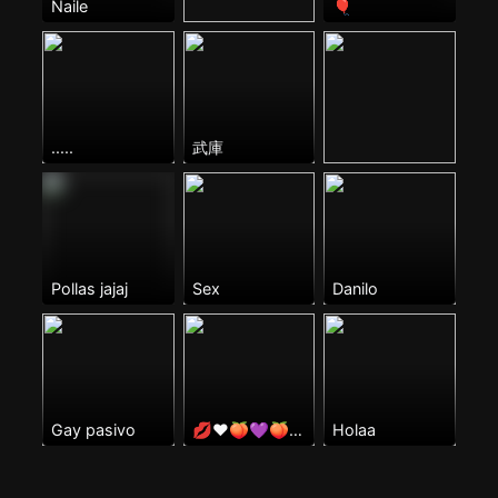
Naile
🎈
.....
武庫
Pollas jajaj
Sex
Danilo
Gay pasivo
💋❤🍑💜🍑💙
Holaa