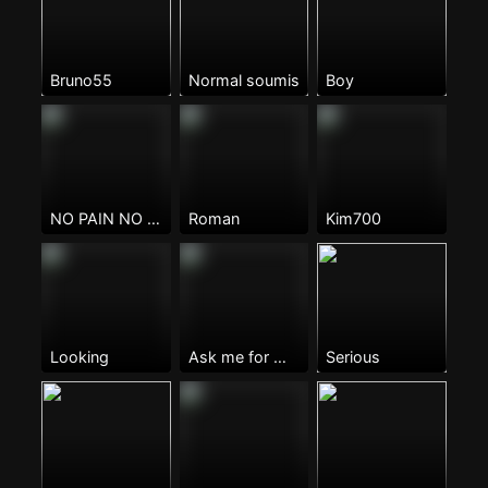
Bruno55
Normal soumis
Boy
NO PAIN NO GAIN
Roman
Kim700
Looking
Ask me for more information. Into chatting,dating,meeting...
Serious