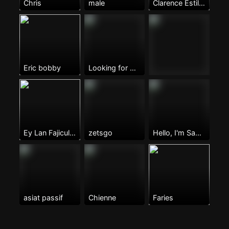
Chris
male
Clarence Estillero
Eric bobby
Looking for Daddy speaks engilish
Ey Lan Fajiculay
zetsgo
Hello, I'm Sandun, from Sri Lanka.
asiat passif
Chienne
Faries