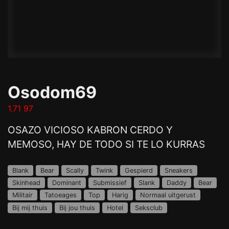
Osodom69
1.71 97
OSAZO VICIOSO KABRON CERDO Y
MEMOSO, HAY DE TODO SI TE LO KURRAS
Blank
Bear
Scally
Twink
Gespierd
Sneakers
Skinhead
Dominant
Submissief
Slank
Daddy
Bear
Militair
Tatoeages
Top
Harig
Normaal uitgerust
Bij mij thuis
Bij jou thuis
Hotel
Seksclub