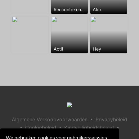
Rencontre entre mecs
Alex
Actif
Hey
•
Algemene Verkoopvoorwaarden
Privacybeleid
•
•
•
Cookiebeleid
Kindveiligheidsbeleid
Help / Contact
We gebruiken cookies voor gebruikerssessies