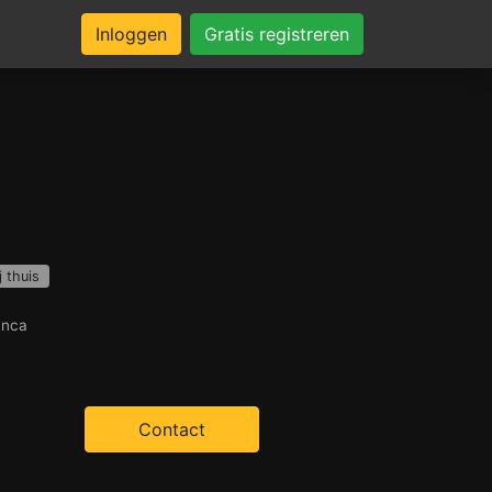
Inloggen
Gratis registreren
j thuis
anca
Contact