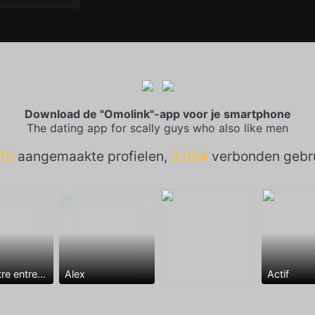
Download de "Omolink"-app voor je smartphone
The dating app for scally guys who also like men
15
aangemaakte profielen,
3.054
verbonden gebru
Rencontre entre mecs
Alex
Actif