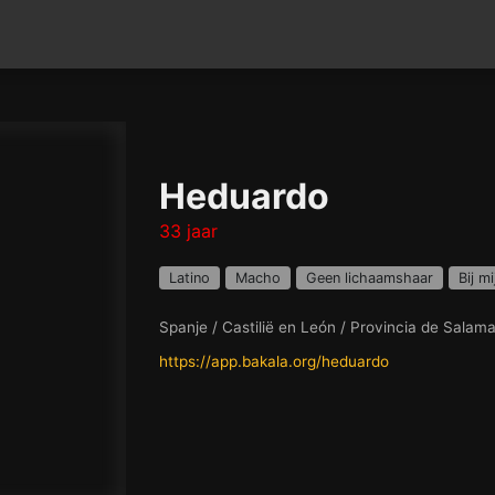
Heduardo
33 jaar
Latino
Macho
Geen lichaamshaar
Bij mi
Spanje / Castilië en León / Provincia de Salam
https://app.bakala.org/heduardo