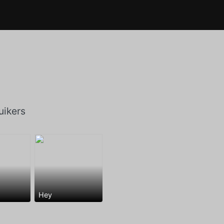
ikers
Hey