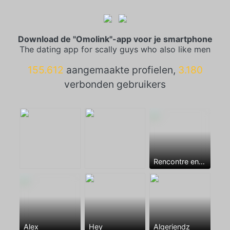
Download de "Omolink"-app voor je smartphone
The dating app for scally guys who also like men
155.612
aangemaakte profielen,
3.180
verbonden gebruikers
Rencontre entre mecs
Alex
Hey
Algeriendz