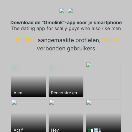
Download de "Omolink"-app voor je smartphone
The dating app for scally guys who also like men
155.634
aangemaakte profielen,
3.086
verbonden gebruikers
Alex
Rencontre entre mecs
Actif
Hey
🇩🇿🔝BI