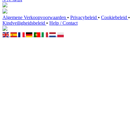
Algemene Verkoopvoorwaarden
•
Privacybeleid
•
Cookiebeleid
•
Kindveiligheidsbeleid
•
Help / Contact