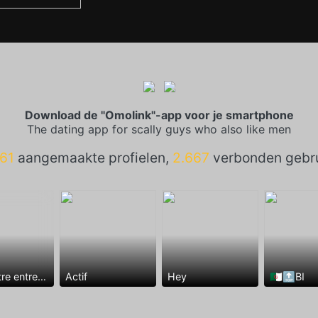
Download de "Omolink"-app voor je smartphone
The dating app for scally guys who also like men
61
aangemaakte profielen,
2.667
verbonden gebru
Rencontre entre mecs
Actif
Hey
🇩🇿🔝BI