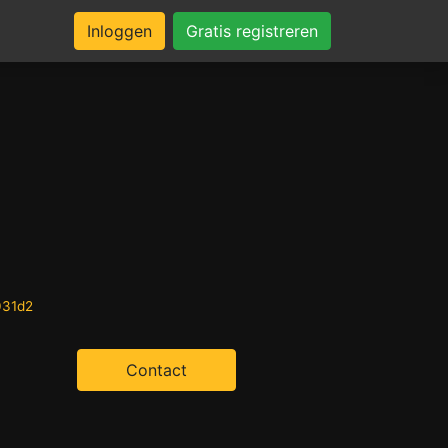
Inloggen
Gratis registreren
031d2
Contact