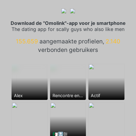
Download de "Omolink"-app voor je smartphone
The dating app for scally guys who also like men
155.659
aangemaakte profielen,
2.140
verbonden gebruikers
Alex
Rencontre entre mecs
Actif
🇩🇿🔝BI