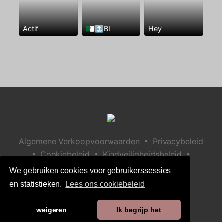
Actif
🇩🇿🔝BI
Hey
•
Algemene Verkoopvoorwaarden
Privacybeleid
•
•
•
Cookiebeleid
Kindveiligheidsbeleid
Help / Contact
We gebruiken cookies voor gebruikerssessies
en statistieken.
Lees ons cookiebeleid
weigeren
Ik begrijp het