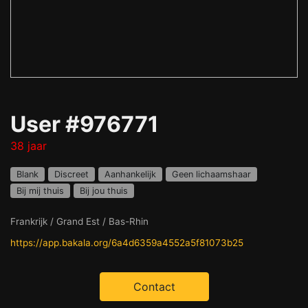
User #976771
38 jaar
Blank
Discreet
Aanhankelijk
Geen lichaamshaar
Bij mij thuis
Bij jou thuis
Frankrijk / Grand Est / Bas-Rhin
https://app.bakala.org/6a4d6359a4552a5f81073b25
Contact