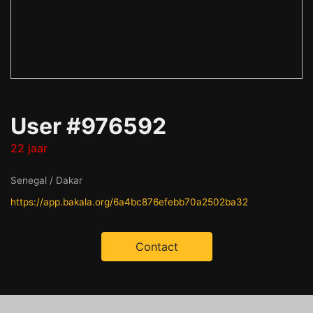
User #976592
22 jaar
Senegal / Dakar
https://app.bakala.org/6a4bc876efebb70a2502ba32
Contact